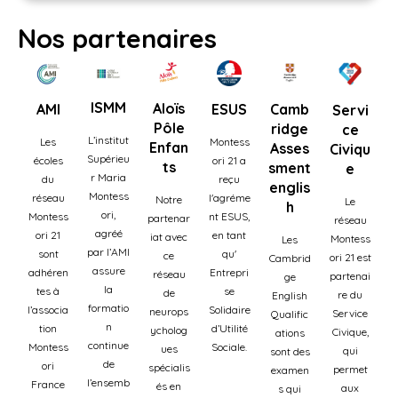
Nos partenaires
ISMM
Aloïs
AMI
ESUS
Camb
Servi
Pôle
ridge
ce
L’institut
Les
Montess
Enfan
Asses
Civiqu
Supérieu
écoles
ori 21 a
ts
sment
e
r Maria
du
reçu
englis
Montess
réseau
l'agréme
Notre
Le
h
ori,
Montess
nt ESUS,
partenar
réseau
agréé
ori 21
en tant
iat avec
Montess
Les
par l’AMI
sont
qu'
ce
ori 21 est
Cambrid
assure
adhéren
Entrepri
réseau
partenai
ge
la
tes à
se
de
re du
English
formatio
l’associa
Solidaire
neurops
Service
Qualific
n
tion
d’Utilité
ycholog
Civique,
ations
continue
Montess
Sociale.
ues
qui
sont des
de
ori
spécialis
permet
examen
l’ensemb
France
és en
aux
s qui