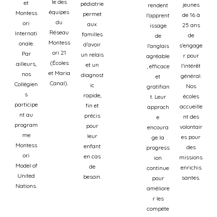
le des
et
pédiatrie
jeunes
rendent
équipes
Montess
permet
de 16 à
l'apprent
du
ori
aux
25 ans
issage
Réseau
Internati
familles
de
de
Montess
onale.
d’avoir
s'engage
l'anglais
ori 21
Par
un relais
r pour
agréable
(Écoles
ailleurs,
et un
l'intérêt
, efficace
et Maria
nos
diagnost
général.
et
Canal).
Collégien
ic
Nos
gratifian
s
rapide,
écoles
t. Leur
participe
fin et
accueille
approch
nt au
précis
nt des
e
program
pour
volontair
encoura
me
leur
es pour
ge la
Montess
enfant
des
progress
ori
en cas
missions
ion
Model of
de
enrichis
continue
United
besoin.
santes.
pour
Nations.
améliore
r les
compéte