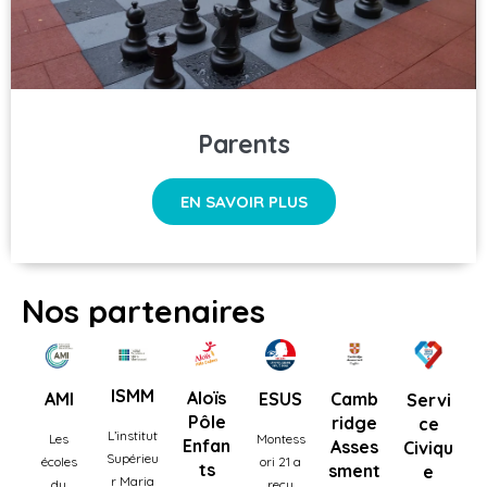
Parents
EN SAVOIR PLUS
Nos partenaires
ISMM
Aloïs
AMI
ESUS
Camb
Servi
Pôle
ridge
ce
L’institut
Les
Montess
Enfan
Asses
Civiqu
Supérieu
écoles
ori 21 a
ts
sment
e
r Maria
du
reçu