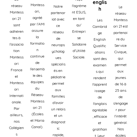
englis
Montess
réseau
l'agréme
Notre
Le
h
ori,
Montess
nt ESUS,
partenar
réseau
agréé
ori 21
en tant
iat avec
Montess
Les
par l’AMI
sont
qu'
ce
ori 21 est
Cambrid
assure
adhéren
Entrepri
réseau
partenai
ge
la
tes à
se
de
re du
English
formatio
l’associa
Solidaire
neurops
Service
Qualific
n
tion
d’Utilité
ycholog
Civique,
ations
continue
Montess
Sociale.
ues
qui
sont des
de
ori
spécialis
permet
examen
l’ensemb
France
és en
aux
s qui
le des
et
pédiatrie
jeunes
rendent
équipes
Montess
permet
de 16 à
l'apprent
du
ori
aux
25 ans
issage
Réseau
Internati
familles
de
de
Montess
onale.
d’avoir
s'engage
l'anglais
ori 21
Par
un relais
r pour
agréable
(Écoles
ailleurs,
et un
l'intérêt
, efficace
et Maria
nos
diagnost
général.
et
Canal).
Collégien
ic
Nos
gratifian
s
rapide,
écoles
t. Leur