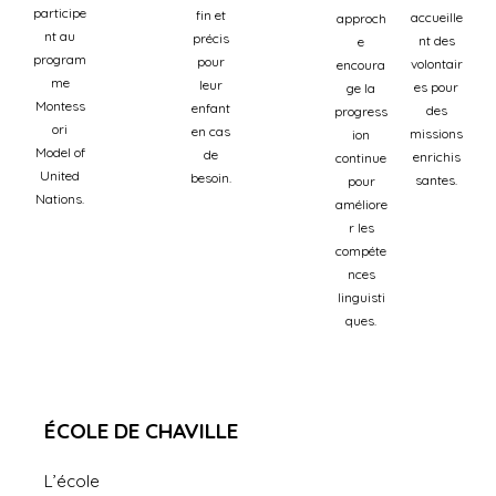
participe
fin et
accueille
approch
nt au
précis
nt des
e
program
pour
volontair
encoura
me
leur
es pour
ge la
Montess
enfant
des
progress
ori
en cas
missions
ion
Model of
de
enrichis
continue
United
besoin.
santes.
pour
Nations.
améliore
r les
compéte
nces
linguisti
ques.
ÉCOLE DE CHAVILLE
L’école