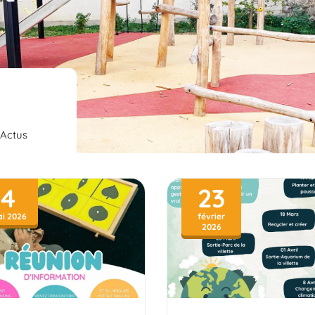
Actus
4
23
i 2026
février
2026