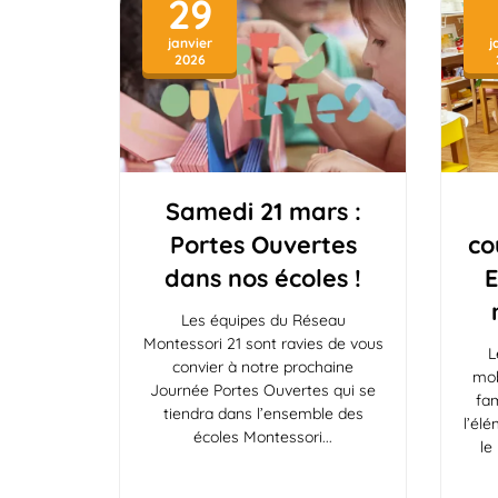
29
janvier
j
2026
Samedi 21 mars :
Portes Ouvertes
co
dans nos écoles !
E
Les équipes du Réseau
Montessori 21 sont ravies de vous
L
convier à notre prochaine
mob
Journée Portes Ouvertes qui se
fam
tiendra dans l’ensemble des
l’él
écoles Montessori
le