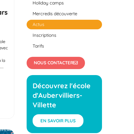
Holiday camps
ars
Mercredis découverte
Actus
Inscriptions
cole
Tarifs
 avec
a
 la
NOUS CONTACTER
.
Découvrez l'école
d'Aubervilliers-
Villette
EN SAVOIR PLUS