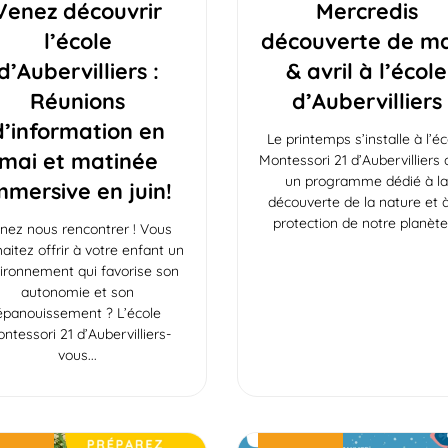
Venez découvrir
Mercredis
l’école
découverte de m
d’Aubervilliers :
& avril à l’école
Réunions
d’Aubervilliers
d’information en
Le printemps s’installe à l’é
mai et matinée
Montessori 21 d’Aubervilliers
un programme dédié à l
mmersive en juin!
découverte de la nature et à
protection de notre planète
nez nous rencontrer ! Vous
aitez offrir à votre enfant un
ironnement qui favorise son
autonomie et son
épanouissement ? L’école
ntessori 21 d’Aubervilliers-
vous