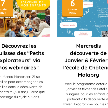
7
6
anvier
janvier
2026
2026
Découvrez les
Mercredis
ulisses des “Petits
découverte de
xplorateurs” via
Janvier & Février
nos webinaires !
l’école de Châte
Malabry
e réseau Montessori 21 se
ilise pour accompagner les
Voici le programme détaillé
illes dans la découverte de
janvier et février des atelie
émentaire (6-11 ans). Parce que
bilingues pour les enfants 
 passage du cycle 3-6 ans
partiront à la découverte 
l’hiver. Programme pour les 