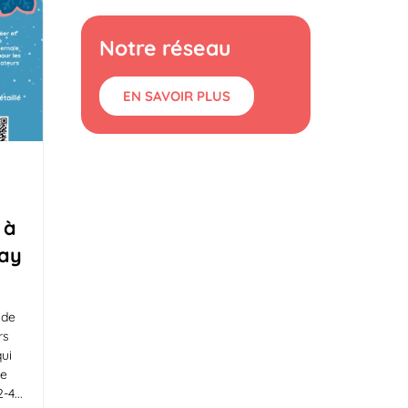
Notre réseau
EN SAVOIR PLUS
 à
nay
 de
rs
qui
de
2-4