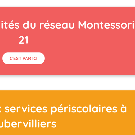
lités du réseau Montessori
21
C'EST PAR ICI
x services périscolaires à
ubervilliers