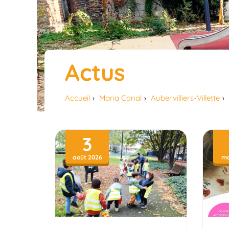
Actus
Accueil
Maria Canal
Aubervilliers-Villette
3
août 2026
ma