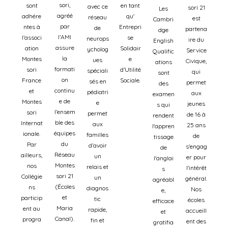
sori,
sont
en tant
avec ce
sori 21
Les
agréé
adhére
qu'
réseau
est
Cambri
par
ntes à
Entrepri
de
partena
dge
l’AMI
l’associ
se
neurops
ire du
English
assure
ation
Solidair
ycholog
Service
Qualific
la
Montes
e
ues
Civique,
ations
formati
sori
d’Utilité
spéciali
qui
sont
on
France
Sociale.
sés en
permet
des
continu
et
pédiatri
aux
examen
e de
Montes
e
jeunes
s qui
l’ensem
sori
permet
de 16 à
rendent
ble des
Internat
aux
25 ans
l'appren
équipes
ionale.
familles
de
tissage
du
Par
d’avoir
s'engag
de
Réseau
ailleurs,
un
er pour
l'anglai
Montes
nos
relais et
l'intérêt
s
sori 21
Collégie
un
général.
agréabl
(Écoles
ns
diagnos
Nos
e,
et
particip
tic
écoles
efficace
Maria
ent au
rapide,
accueill
et
Canal).
progra
fin et
ent des
gratifia