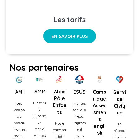
Les tarifs
EN SAVOIR PLUS
Nos partenaires
ISMM
Aloïs
AMI
ESUS
Camb
Servi
Pôle
ridge
ce
L’institu
Les
Montes
Enfan
Asses
Civiq
t
écoles
sori 21 a
ts
smen
ue
Supérie
du
reçu
t
ur
réseau
l'agrém
Notre
Le
engli
Maria
Montes
ent
partena
réseau
sh
Montes
sori 21
ESUS,
riat
Montes