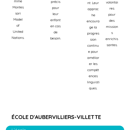
mme
précis
volontai
nt. Leur
Montes
pour
res
approc
sori
leur
pour
he
Model
enfant
des
encoura
of
en cas
mission
ge la
United
de
s
progres
Nations.
besoin.
enrichis
sion
santes.
continu
e pour
amélior
er les
compét
ences
linguisti
ques.
ÉCOLE D'AUBERVILLIERS-VILLETTE