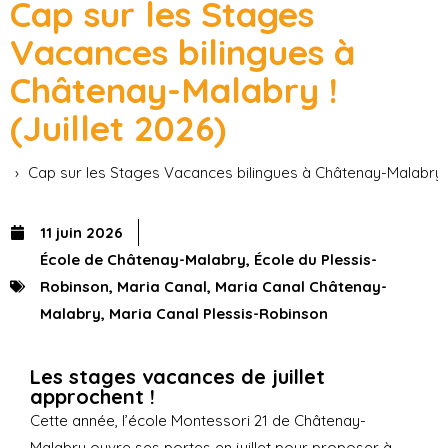
Cap sur les Stages
Vacances bilingues à
Châtenay-Malabry !
(Juillet 2026)
Accueil
Actus
Cap sur les Stages Vacances bilingues à Châtenay-Malabry ! 
11 juin 2026
École de Châtenay-Malabry
,
École du Plessis-
Robinson
,
Maria Canal
,
Maria Canal Châtenay-
Malabry
,
Maria Canal Plessis-Robinson
Les stages vacances de juillet
approchent !
Cette année, l’école Montessori 21 de Châtenay-
Malabry ouvre ses portes en juillet pour proposer à