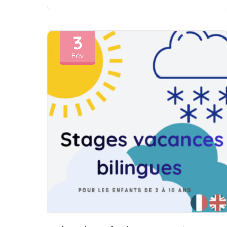
3
Fév