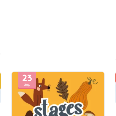
23
Sep