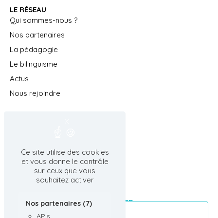
LE RÉSEAU
Qui sommes-nous ?
Nos partenaires
La pédagogie
Le bilinguisme
Actus
Nous rejoindre
Recrutement
X
Masquer le bandeau des cookies
Nous contacter
Gestion des cookies
Ce site utilise des cookies
SUIVEZ-NOUS SUR
et vous donne le contrôle
sur ceux que vous
souhaitez activer
ABONNEZ VOUS À LA NEWSLETTER
Nos partenaires (7)
APIs