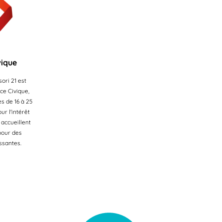
vique
ori 21 est
ce Civique,
s de 16 à 25
ur l'intérêt
 accueillent
pour des
ssantes.