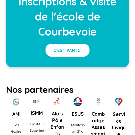
Inscriptions & visite
de l'école de
Courbevoie
C'EST PAR ICI
Nos partenaires
ISMM
Aloïs
AMI
ESUS
Camb
Servi
Pôle
ridge
ce
L’institut
Les
Montess
Enfan
Asses
Civiqu
Supérieu
écoles
ori 21 a
ts
sment
e