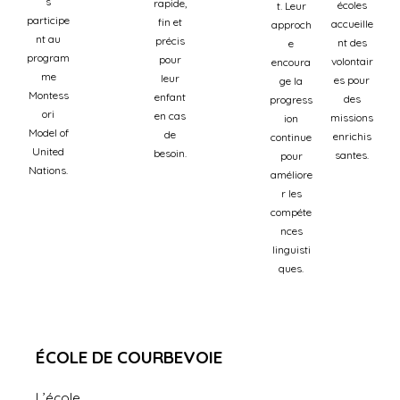
s
rapide,
écoles
t. Leur
participe
fin et
accueille
approch
nt au
précis
nt des
e
program
pour
volontair
encoura
me
leur
es pour
ge la
Montess
enfant
des
progress
ori
en cas
missions
ion
Model of
de
enrichis
continue
United
besoin.
santes.
pour
Nations.
améliore
r les
compéte
nces
linguisti
ques.
ÉCOLE DE COURBEVOIE
L’école