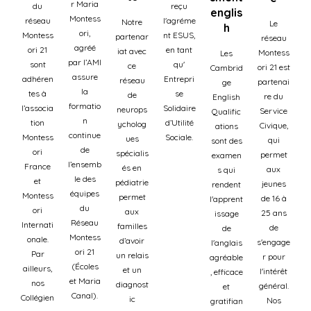
r Maria
du
reçu
englis
Montess
réseau
l'agréme
Notre
Le
h
ori,
Montess
nt ESUS,
partenar
réseau
agréé
ori 21
en tant
iat avec
Montess
Les
par l’AMI
sont
qu'
ce
ori 21 est
Cambrid
assure
adhéren
Entrepri
réseau
partenai
ge
la
tes à
se
de
re du
English
formatio
l’associa
Solidaire
neurops
Service
Qualific
n
tion
d’Utilité
ycholog
Civique,
ations
continue
Montess
Sociale.
ues
qui
sont des
de
ori
spécialis
permet
examen
l’ensemb
France
és en
aux
s qui
le des
et
pédiatrie
jeunes
rendent
équipes
Montess
permet
de 16 à
l'apprent
du
ori
aux
25 ans
issage
Réseau
Internati
familles
de
de
Montess
onale.
d’avoir
s'engage
l'anglais
ori 21
Par
un relais
r pour
agréable
(Écoles
ailleurs,
et un
l'intérêt
, efficace
et Maria
nos
diagnost
général.
et
Canal).
Collégien
ic
Nos
gratifian