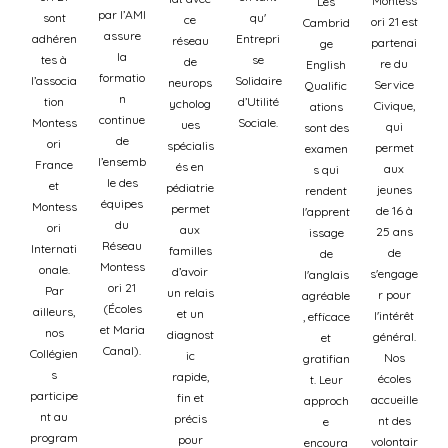
Montess
Les
par l’AMI
sont
qu'
ce
ori 21 est
Cambrid
assure
adhéren
Entrepri
réseau
partenai
ge
la
tes à
se
de
re du
English
formatio
l’associa
Solidaire
neurops
Service
Qualific
n
tion
d’Utilité
ycholog
Civique,
ations
continue
Montess
Sociale.
ues
qui
sont des
de
ori
spécialis
permet
examen
l’ensemb
France
és en
aux
s qui
le des
et
pédiatrie
jeunes
rendent
équipes
Montess
permet
de 16 à
l'apprent
du
ori
aux
25 ans
issage
Réseau
Internati
familles
de
de
Montess
onale.
d’avoir
s'engage
l'anglais
ori 21
Par
un relais
r pour
agréable
(Écoles
ailleurs,
et un
l'intérêt
, efficace
et Maria
nos
diagnost
général.
et
Canal).
Collégien
ic
Nos
gratifian
s
rapide,
écoles
t. Leur
participe
fin et
accueille
approch
nt au
précis
nt des
e
program
pour
volontair
encoura