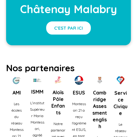
Châtenay Malabry
C'EST PAR ICI
Nos partenaires
ISMM
Aloïs
AMI
ESUS
Camb
Servi
Pôle
ridge
ce
L’institut
Les
Montess
Enfan
Asses
Civiqu
Supérieu
écoles
ori 21 a
ts
sment
e
r Maria
du
reçu
englis
Montess
réseau
l'agréme
Notre
Le
h
ori,
Montess
nt ESUS,
partenar
réseau
agréé
ori 21
en tant
iat avec