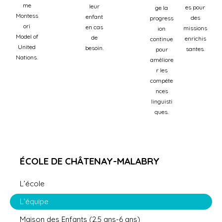
me
leur
es pour
ge la
Montess
enfant
des
progress
ori
en cas
missions
ion
Model of
de
enrichis
continue
United
besoin.
santes.
pour
Nations.
améliore
r les
compéte
nces
linguisti
ques.
ÉCOLE DE CHÂTENAY-MALABRY
L’école
L’équipe
Maison des Enfants (2,5 ans-6 ans)