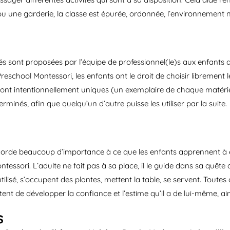
une garderie, la classe est épurée, ordonnée, l’environnement n’
tés sont proposées par l’équipe de professionnel(le)s aux enfants 
school Montessori, les enfants ont le droit de choisir librement les
 sont intentionnellement uniques (un exemplaire de chaque matérie
erminés, afin que quelqu’un d’autre puisse les utiliser par la suite.
corde beaucoup d’importance à ce que les enfants apprennent à ê
ssori. L’adulte ne fait pas à sa place, il le guide dans sa quête d’
 utilisé, s’occupent des plantes, mettent la table, se servent. Tout
nt de développer la confiance et l’estime qu’il a de lui-même, ain
s